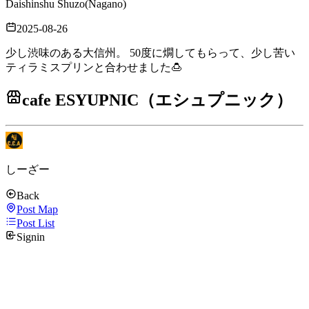
Daishinshu Shuzo
(
Nagano
)
2025-08-26
少し渋味のある大信州。 50度に燗してもらって、少し苦い
ティラミスプリンと合わせました🍮
cafe ESYUPNIC（エシュプニック）
しーざー
Back
Post Map
Post List
Signin