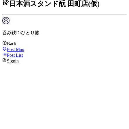
日本酒スタンド酛 田町店(仮)
呑み鉄Drひとり旅
Back
Post Map
Post List
Signin