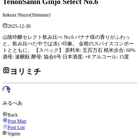
Tenon
Sanin Ginjo Select No.6
Itakura Shuzo
(
Shimane
)
2025-12-30
山陰吟醸セレクト飲み比べ No.6 バナナ様の香りがふわっ
と。飲み比べた中では淡い印象。 金柑のスパイスコンポー
トとともに。 【スペック】 原料米: 五百万石 精米歩合: 60%
酒母: 速醸酛 酵母: 協会6号 日本酒度: +8 アルコール: 15度
ヨリミチ
みるべあ
Back
Post Map
Post List
Signin