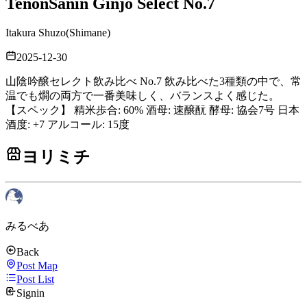
Tenon
Sanin Ginjo Select No.7
Itakura Shuzo
(
Shimane
)
2025-12-30
山陰吟醸セレクト飲み比べ No.7 飲み比べた3種類の中で、常
温でも燗の両方で一番美味しく、バランスよく感じた。
【スペック】 精米歩合: 60% 酒母: 速醸酛 酵母: 協会7号 日本
酒度: +7 アルコール: 15度
ヨリミチ
みるべあ
Back
Post Map
Post List
Signin