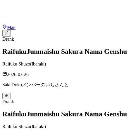
Map
Drank
Raifuku
Junmaishu Sakura Nama Genshu
Raifuku Shuzo
(
Ibaraki
)
2026-03-26
SakeDokoメンバーのいちさんと
Drank
Raifuku
Junmaishu Sakura Nama Genshu
Raifuku Shuzo
(
Ibaraki
)