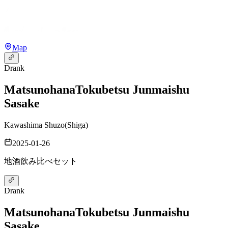
Map
Drank
Matsunohana
Tokubetsu Junmaishu
Sasake
Kawashima Shuzo
(
Shiga
)
2025-01-26
地酒飲み比べセット
Drank
Matsunohana
Tokubetsu Junmaishu
Sasake