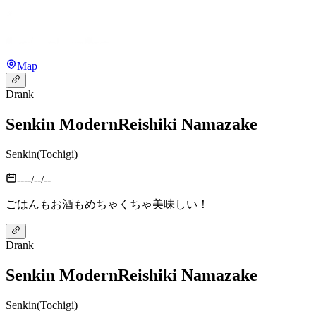
Map
Drank
Senkin Modern
Reishiki Namazake
Senkin
(
Tochigi
)
----/--/--
ごはんもお酒もめちゃくちゃ美味しい！
Drank
Senkin Modern
Reishiki Namazake
Senkin
(
Tochigi
)