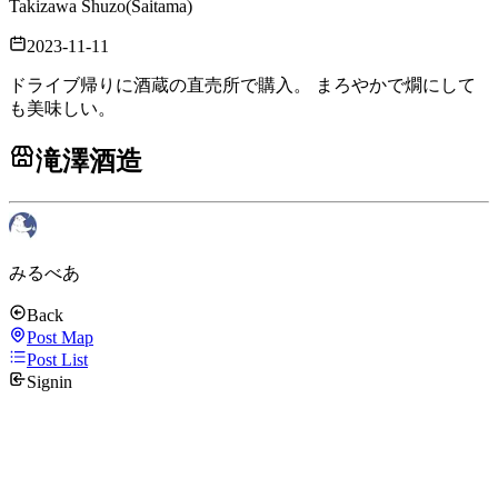
Takizawa Shuzo
(
Saitama
)
2023-11-11
ドライブ帰りに酒蔵の直売所で購入。 まろやかで燗にして
も美味しい。
滝澤酒造
みるべあ
Back
Post Map
Post List
Signin