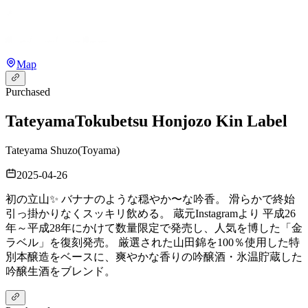
Map
Purchased
Tateyama
Tokubetsu Honjozo Kin Label
Tateyama Shuzo
(
Toyama
)
2025-04-26
初の立山✨ バナナのような穏やか〜な吟香。 滑らかで終始
引っ掛かりなくスッキリ飲める。 蔵元Instagramより 平成26
年～平成28年にかけて数量限定で発売し、人気を博した「金
ラベル」を復刻発売。 厳選された山田錦を100％使用した特
別本醸造をベースに、爽やかな香りの吟醸酒・氷温貯蔵した
吟醸生酒をブレンド。