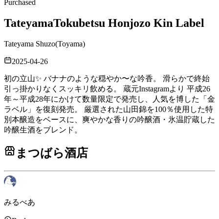
Purchased
Tateyama
Tokubetsu Honjozo Kin Label
Tateyama Shuzo
(
Toyama
)
2025-04-26
初の立山✨ バナナのような穏やか〜な吟香。 滑らかで終始
引っ掛かりなくスッキリ飲める。 蔵元Instagramより 平成26
年～平成28年にかけて数量限定で発売し、人気を博した「金
ラベル」を復刻発売。 厳選された山田錦を100％使用した特
別本醸造をベースに、爽やかな香りの吟醸酒・氷温貯蔵した
吟醸生酒をブレンド。
まつばら酒店
みるべあ