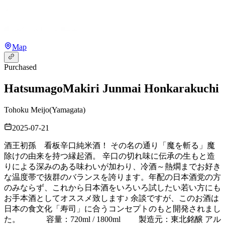
Map
Purchased
Hatsumago
Makiri Junmai Honkarakuchi
Tohoku Meijo
(
Yamagata
)
2025-07-21
酒王初孫 看板辛口純米酒！ その名の通り「魔を斬る」魔
除けの由来を持つ縁起酒。 辛口の切れ味に伝承の生もと造
りによる深みのある味わいが加わり、冷酒～熱燗までお好き
な温度帯で抜群のバランスを誇ります。年配の日本酒党の方
のみならず、これから日本酒をいろいろ試したい若い方にも
お手本酒としてオススメ致します♪ 余談ですが、このお酒は
日本の食文化「寿司」に合うコンセプトのもと開発されまし
た。 容量：720ml / 1800ml 製造元：東北銘醸 アル