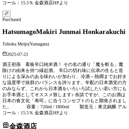
コール：15.5％ 金森酒店HPより
Purchased
Hatsumago
Makiri Junmai Honkarakuchi
Tohoku Meijo
(
Yamagata
)
2025-07-21
酒王初孫 看板辛口純米酒！ その名の通り「魔を斬る」魔
除けの由来を持つ縁起酒。 辛口の切れ味に伝承の生もと造
りによる深みのある味わいが加わり、冷酒～熱燗までお好き
な温度帯で抜群のバランスを誇ります。年配の日本酒党の方
のみならず、これから日本酒をいろいろ試したい若い方にも
お手本酒としてオススメ致します♪ 余談ですが、このお酒は
日本の食文化「寿司」に合うコンセプトのもと開発されまし
た。 容量：720ml / 1800ml 製造元：東北銘醸 アル
コール：15.5％ 金森酒店HPより
金森酒店