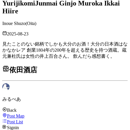
Yurijikomi
Junmai Ginjo Muroka Ikkai
Hiire
Inoue Shuzo
(
Oita
)
2025-08-23
見たことのない銘柄でしかも大分のお酒！大分の日本酒はな
かなかレア 創業1804年の200年を超える歴史を持つ酒蔵。蔵
元兼杜氏は女性の井上百合さん。 飲んだら感想書く。
依田酒店
みるべあ
Back
Post Map
Post List
Signin