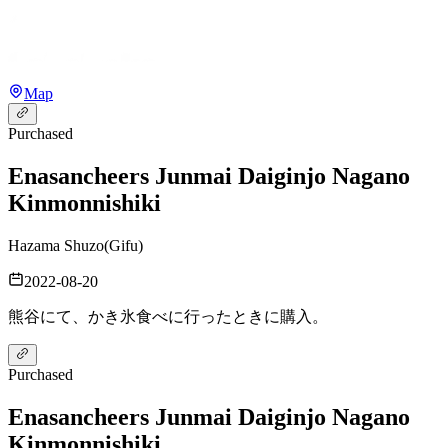
Map
Purchased
Enasan
cheers Junmai Daiginjo Nagano
Kinmonnishiki
Hazama Shuzo
(
Gifu
)
2022-08-20
熊谷にて、かき氷食べに行ったときに購入。
Purchased
Enasan
cheers Junmai Daiginjo Nagano
Kinmonnishiki