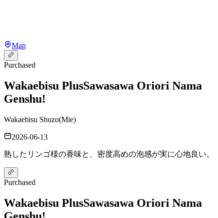
Map
Purchased
Wakaebisu Plus
Sawasawa Oriori Nama
Genshu!
Wakaebisu Shuzo
(
Mie
)
2026-06-13
熟したリンゴ様の香味と、密度高めの泡感が実に心地良い。
Purchased
Wakaebisu Plus
Sawasawa Oriori Nama
Genshu!