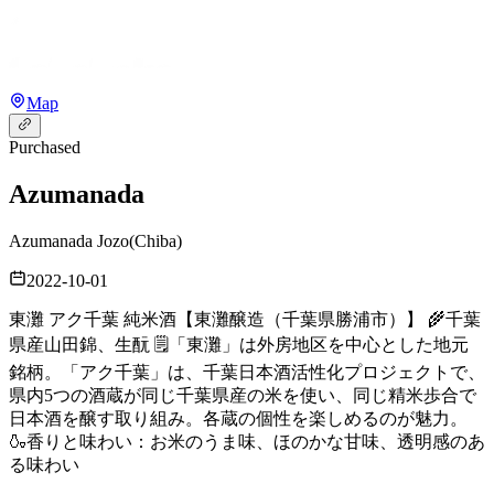
Map
Purchased
Azumanada
Azumanada Jozo
(
Chiba
)
2022-10-01
東灘 アク千葉 純米酒【東灘醸造（千葉県勝浦市）】 🌾千葉
県産山田錦、生酛 🗒️「東灘」は外房地区を中心とした地元
銘柄。「アク千葉」は、千葉日本酒活性化プロジェクトで、
県内5つの酒蔵が同じ千葉県産の米を使い、同じ精米歩合で
日本酒を醸す取り組み。各蔵の個性を楽しめるのが魅力。
🍶香りと味わい：お米のうま味、ほのかな甘味、透明感のあ
る味わい