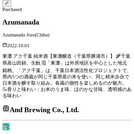
Purchased
Azumanada
Azumanada Jozo
(
Chiba
)
2022-10-01
東灘 アク千葉 純米酒【東灘醸造（千葉県勝浦市）】 🌾千葉
県産山田錦、生酛 🗒️「東灘」は外房地区を中心とした地元
銘柄。「アク千葉」は、千葉日本酒活性化プロジェクトで、
県内5つの酒蔵が同じ千葉県産の米を使い、同じ精米歩合で
日本酒を醸す取り組み。各蔵の個性を楽しめるのが魅力。
🍶香りと味わい：お米のうま味、ほのかな甘味、透明感のあ
る味わい
And Brewing Co., Ltd.