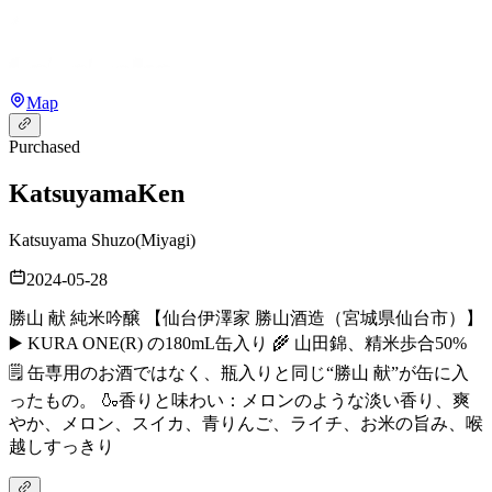
Map
Purchased
Katsuyama
Ken
Katsuyama Shuzo
(
Miyagi
)
2024-05-28
勝山 献 純米吟醸 【仙台伊澤家 勝山酒造（宮城県仙台市）】
▶️ KURA ONE(R) の180mL缶入り 🌾 山田錦、精米歩合50%
🗒️ 缶専用のお酒ではなく、瓶入りと同じ“勝山 献”が缶に入
ったもの。 🍶香りと味わい：メロンのような淡い香り、爽
やか、メロン、スイカ、青りんご、ライチ、お米の旨み、喉
越しすっきり