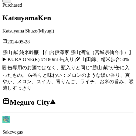
Purchased
Katsuyama
Ken
Katsuyama Shuzo
(
Miyagi
)
2024-05-28
勝山 献 純米吟醸 【仙台伊澤家 勝山酒造（宮城県仙台市）】
▶️ KURA ONE(R) の180mL缶入り 🌾 山田錦、精米歩合50%
🗒️ 缶専用のお酒ではなく、瓶入りと同じ“勝山 献”が缶に入
ったもの。 🍶香りと味わい：メロンのような淡い香り、爽
やか、メロン、スイカ、青りんご、ライチ、お米の旨み、喉
越しすっきり
Meguro City
Sakevegas